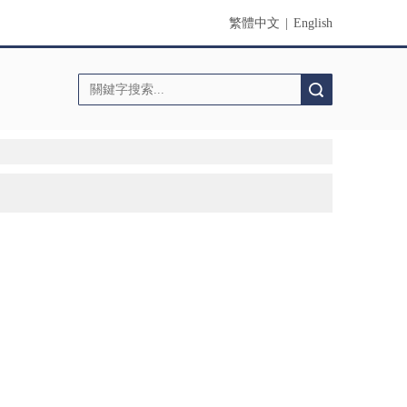
繁體中文
|
English
搜索