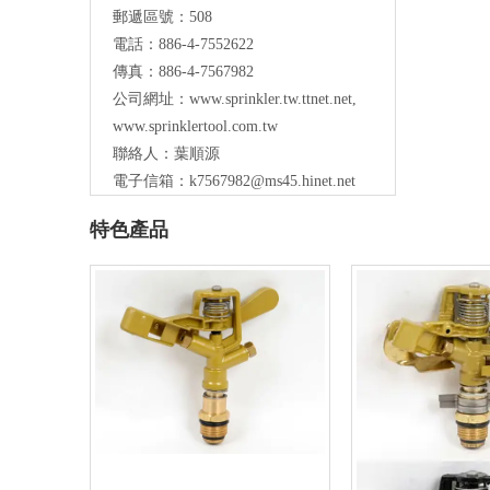
郵遞區號：508
電話：886-4-7552622
傳真：886-4-7567982
公司網址：
www.sprinkler.tw.ttnet.net
,
www.sprinklertool.com.tw
聯絡人：葉順源
電子信箱：
k7567982@ms45.hinet.net
特色產品