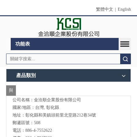
繁體中文
|
English
功能表
搜索
產品類別
與
公司名稱：金洽順企業股份有限公司
我
國家/地區：台灣, 彰化縣
們
地址：
彰化縣和美鎮頭前里北堂路212巷34號
聯
郵遞區號：508
電話：886-4-7552622
絡