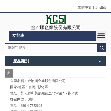
繁體中文
|
English
功能表
搜索
產品類別
與
公司名稱：金洽順企業股份有限公司
我
國家/地區：台灣, 彰化縣
們
地址：
彰化縣和美鎮頭前里北堂路212巷34號
聯
郵遞區號：508
電話：886-4-7552622
絡