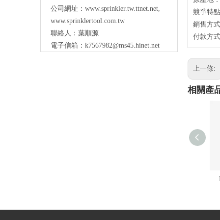
公司網址：
www.sprinkler.tw.ttnet.net
,
競爭特點
www.sprinklertool.com.tw
銷售方式
聯絡人：葉順源
付款方式：
電子信箱：
k7567982@ms45.hinet.net
上一條:
相關產