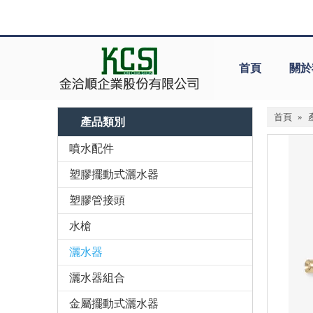
首頁
關於
首頁
»
產品類別
噴水配件
塑膠擺動式灑水器
塑膠管接頭
水槍
灑水器
灑水器組合
金屬擺動式灑水器