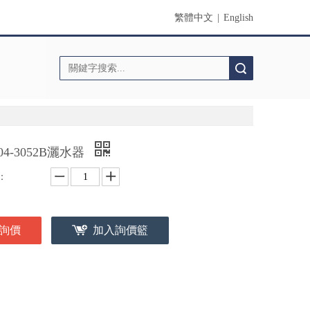
繁體中文
|
English
搜索
204-3052B灑水器
：
詢價
加入詢價籃