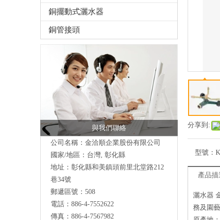
銅擺動式灑水器
銅管接頭
分享到:
與我們聯絡
公司名稱：金洽順企業股份有限公司
型號：
K
國家/地區：台灣, 彰化縣
地址：
彰化縣和美鎮頭前里北堂路212
產品描
巷34號
郵遞區號：508
灑水器
電話：886-4-7552622
務及園
傳真：886-4-7567982
原產地