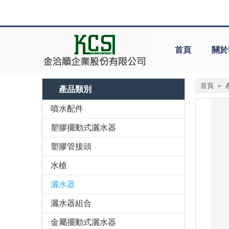
首頁
關於
首頁
»
產品類別
噴水配件
塑膠擺動式灑水器
塑膠管接頭
水槍
灑水器
灑水器組合
金屬擺動式灑水器