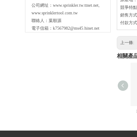
公司網址：
www.sprinkler.tw.ttnet.net
,
競爭特點
www.sprinklertool.com.tw
銷售方式
聯絡人：葉順源
付款方式：
電子信箱：
k7567982@ms45.hinet.net
上一條:
相關產