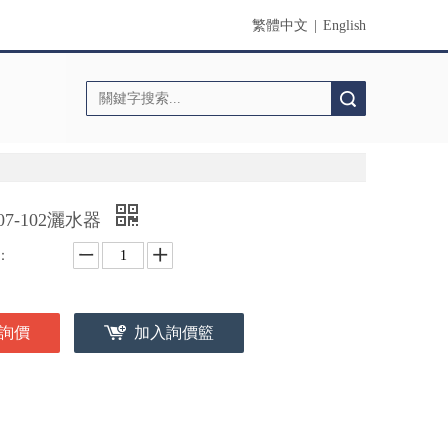
繁體中文
|
English
搜索
107-102灑水器
：
詢價
加入詢價籃