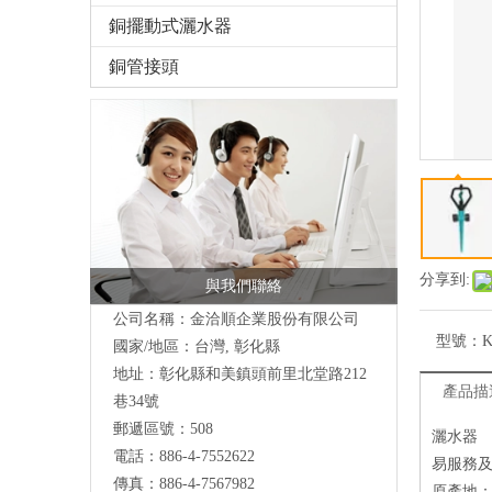
銅擺動式灑水器
銅管接頭
分享到:
與我們聯絡
公司名稱：金洽順企業股份有限公司
型號：
K
國家/地區：台灣, 彰化縣
地址：
彰化縣和美鎮頭前里北堂路212
產品描
巷34號
郵遞區號：508
灑水器
電話：886-4-7552622
易服務
傳真：886-4-7567982
原產地