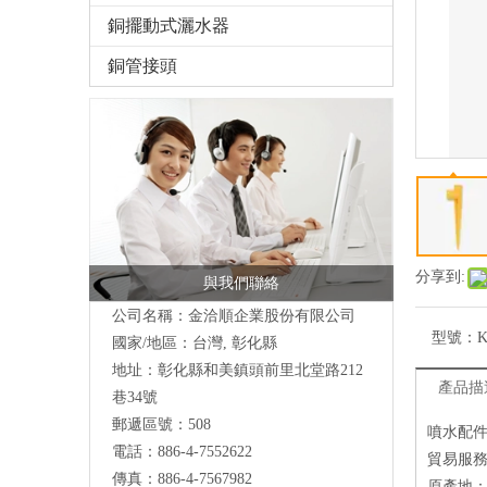
銅擺動式灑水器
銅管接頭
分享到:
與我們聯絡
公司名稱：金洽順企業股份有限公司
型號：
K
國家/地區：台灣, 彰化縣
地址：
彰化縣和美鎮頭前里北堂路212
產品描
巷34號
郵遞區號：508
噴水配
電話：886-4-7552622
貿易服
傳真：886-4-7567982
原產地