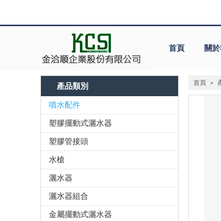
首頁
關於
首頁
»
產品類別
噴水配件
塑膠擺動式灑水器
塑膠管接頭
水槍
灑水器
灑水器組合
金屬擺動式灑水器