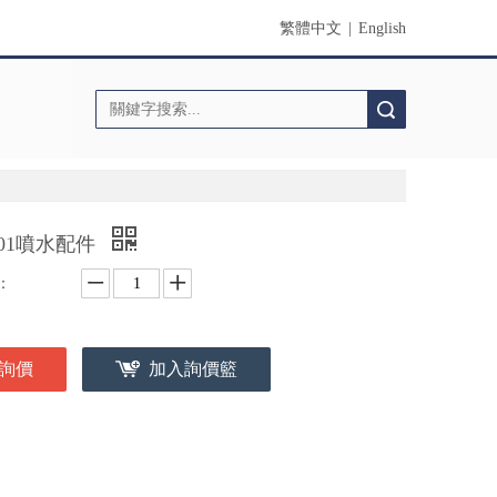
繁體中文
|
English
搜索
101噴水配件
：
詢價
加入詢價籃