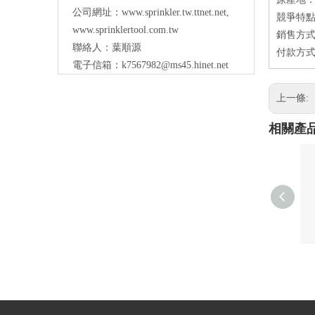
公司網址：
www.sprinkler.tw.ttnet.net
,
競爭特點
www.sprinklertool.com.tw
銷售方式
聯絡人：葉順源
付款方式：
電子信箱：
k7567982@ms45.hinet.net
上一條:
相關產