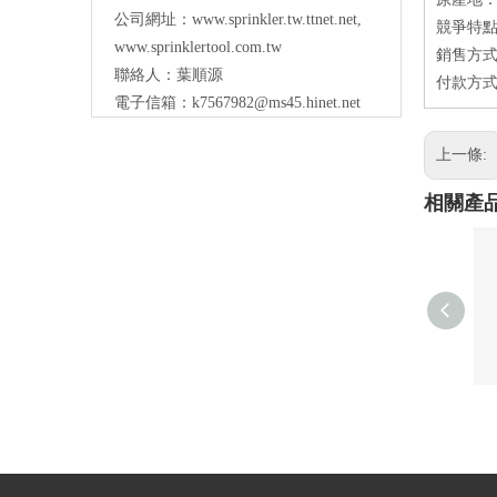
公司網址：
www.sprinkler.tw.ttnet.net
,
競爭特點
www.sprinklertool.com.tw
銷售方式
聯絡人：葉順源
付款方式：
電子信箱：
k7567982@ms45.hinet.net
上一條:
相關產