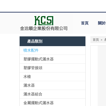
首頁
關於
首頁
»
產品類別
噴水配件
塑膠擺動式灑水器
塑膠管接頭
水槍
灑水器
灑水器組合
金屬擺動式灑水器