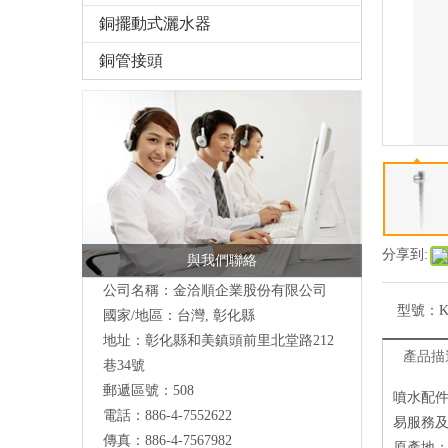
銅擺動式灑水器
銅管接頭
分享到:
與我們聯絡
公司名稱：金洽順企業股份有限公司
型號：
K
國家/地區：台灣, 彰化縣
地址：
彰化縣和美鎮頭前里北堂路212
產品描
巷34號
郵遞區號：508
噴水配
電話：886-4-7552622
易服務
傳真：886-4-7567982
原產地