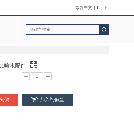
繁體中文
|
English
搜索
301噴水配件
：
詢價
加入詢價籃