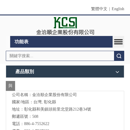
繁體中文
|
English
功能表
搜索
產品類別
與
公司名稱：金洽順企業股份有限公司
我
國家/地區：台灣, 彰化縣
們
地址：
彰化縣和美鎮頭前里北堂路212巷34號
聯
郵遞區號：508
電話：886-4-7552622
絡