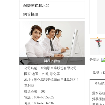
銅擺動式灑水器
銅管接頭
分享到:
與我們聯絡
公司名稱：金洽順企業股份有限公司
型號：
K
國家/地區：台灣, 彰化縣
地址：
彰化縣和美鎮頭前里北堂路212
產品描
巷34號
郵遞區號：508
灑水器
電話：886-4-7552622
貿易服
傳真：886-4-7567982
原產地