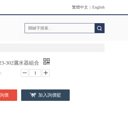
繁體中文
|
English
搜索
123-302灑水器組合
：
詢價
加入詢價籃