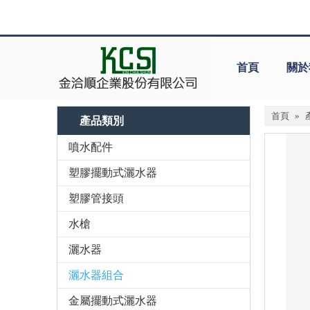
首頁
關於
首頁
»
產品類別
噴水配件
塑膠擺動式灑水器
塑膠管接頭
水槍
灑水器
灑水器組合
金屬擺動式灑水器