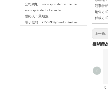
公司網址：
www.sprinkler.tw.ttnet.net
,
競爭特點
www.sprinklertool.com.tw
銷售方式
聯絡人：葉順源
付款方式：
電子信箱：
k7567982@ms45.hinet.net
上一條:
相關產
K