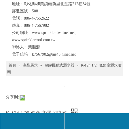
地址：
彰化縣和美鎮頭前里北堂路212巷34號
聯
郵遞區號：508
電話：886-4-7552622
絡
傳真：886-4-7567982
公司網址：
www.sprinkler.tw.ttnet.net
,
www.sprinklertool.com.tw
聯絡人：葉順源
電子信箱：
k7567982@ms45.hinet.net
首頁
»
產品展示
»
塑膠擺動式灑水器
»
K-124 1/2" 低角度灑水噴
頭
分享到:
K-124 1/2" 低角度灑水噴頭
數量：