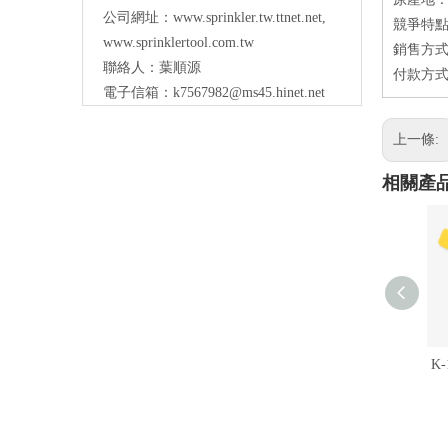
公司網址：
www.sprinkler.tw.ttnet.net
,
競爭特點
www.sprinklertool.com.tw
銷售方式
聯絡人：葉順源
付款方式：
電子信箱：
k7567982@ms45.hinet.net
上一條:
相關產
K