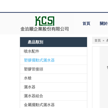
首頁
關於
首頁
»
產品類別
噴水配件
塑膠擺動式灑水器
塑膠管接頭
水槍
灑水器
灑水器組合
金屬擺動式灑水器