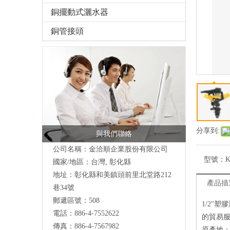
銅擺動式灑水器
銅管接頭
分享到:
與我們聯絡
公司名稱：金洽順企業股份有限公司
型號：
K
國家/地區：台灣, 彰化縣
地址：
彰化縣和美鎮頭前里北堂路212
產品描
巷34號
郵遞區號：508
1/2"
電話：886-4-7552622
的貿易
傳真：886-4-7567982
原產地