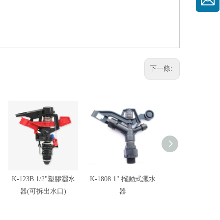
下一條:
K-123B 1/2"塑膠灑水
K-1808 1" 擺動式灑水
K-122 1/2" 可
器(可拆出水口)
器
水噴頭