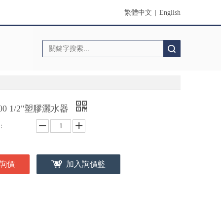
繁體中文
|
English
搜索
100 1/2"塑膠灑水器
：
詢價
加入詢價籃