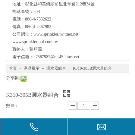
地址：
彰化縣和美鎮頭前里北堂路212巷34號
聯
郵遞區號：508
電話：886-4-7552622
絡
傳真：886-4-7567982
公司網址：
www.sprinkler.tw.ttnet.net
,
www.sprinklertool.com.tw
聯絡人：葉順源
電子信箱：
k7567982@ms45.hinet.net
首頁
»
產品展示
»
灑水器組合
»
K310-305B灑水器組合
分享到:
K310-305B灑水器組合
數量：
詢價
加入詢價籃