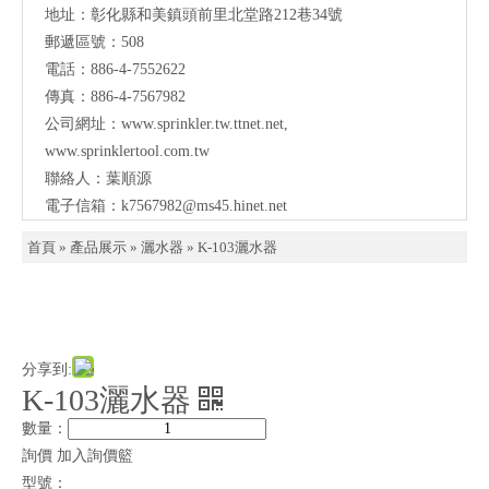
地址：
彰化縣和美鎮頭前里北堂路212巷34號
聯
郵遞區號：508
電話：886-4-7552622
絡
傳真：886-4-7567982
公司網址：
www.sprinkler.tw.ttnet.net
,
www.sprinklertool.com.tw
聯絡人：葉順源
電子信箱：
k7567982@ms45.hinet.net
首頁
»
產品展示
»
灑水器
»
K-103灑水器