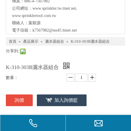
傳真：886-4-7567982
公司網址：
www.sprinkler.tw.ttnet.net
,
www.sprinklertool.com.tw
聯絡人：葉順源
電子信箱：
k7567982@ms45.hinet.net
首頁
»
產品展示
»
灑水器組合
»
K-310-303B灑水器組合
分享到:
K-310-303B灑水器組合
數量：
詢價
加入詢價籃
型號：
K-310-303B