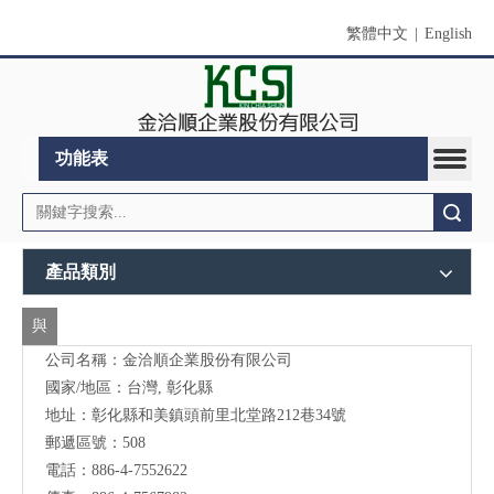
繁體中文
|
English
功能表
搜索
產品類別
與
公司名稱：金洽順企業股份有限公司
我
國家/地區：台灣, 彰化縣
們
地址：
彰化縣和美鎮頭前里北堂路212巷34號
聯
郵遞區號：508
電話：886-4-7552622
絡